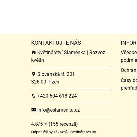
KONTAKTUJTE NÁS
INFOR
Květinářství Slaměnka | Rozvoz
Všeobe
květin
podmie
Ochran
Slovanská tř. 201
Časy do
326 00 Plzeň
prehľa
+420 604 618 224
info@eslamenka.cz
4.8/5 ⭐ (155 recenzií)
Odporučil by zákazník kvetinárstvo po