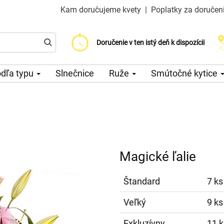
Kam doručujeme kvety
|
Poplatky za doručen
Vyberte si dátum doručenia
Doručenie v ten istý deň k dispozícii
Poplatok za doručenie od 200 CZK
dľa typu
Slnečnice
Ruže
Smútočné kytice
Magické ľalie
Štandard
7 ks
Veľký
9 ks
Exkluzívny
11 k