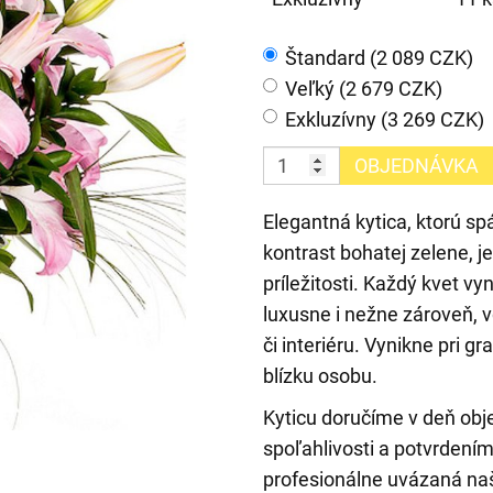
Štandard (2 089 CZK)
Veľký (2 679 CZK)
Exkluzívny (3 269 CZK)
OBJEDNÁVKA
Elegantná kytica, ktorú spá
kontrast bohatej zelene, 
príležitosti. Každý kvet 
luxusne i nežne zároveň, 
či interiéru. Vynikne pri g
blízku osobu.
Kyticu doručíme v deň ob
spoľahlivosti a potvrdením
profesionálne uvázaná naši