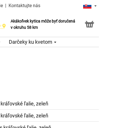
ie
|
Kontaktujte nás
Akákoľvek kytica môže byť doručená
v okruhu 58 km
Darčeky ku kvetom
 kráľovské ľalie, zeleň
 kráľovské ľalie, zeleň
s kráľovské ľalie, zeleň