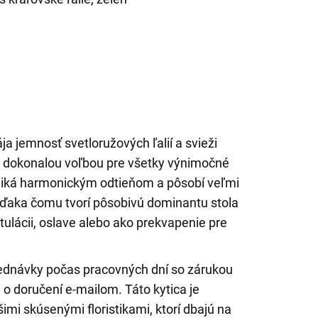
ja jemnosť svetloružových ľalií a svieži
je dokonalou voľbou pre všetky výnimočné
vyniká harmonickým odtieňom a pôsobí veľmi
vďaka čomu tvorí pôsobivú dominantu stola
ratulácii, oslave alebo ako prekvapenie pre
jednávky počas pracovných dní so zárukou
 o doručení e-mailom. Táto kytica je
mi skúsenými floristikami, ktorí dbajú na