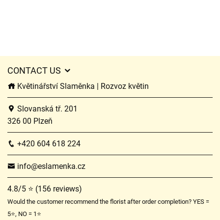
CONTACT US
Květinářství Slaměnka | Rozvoz květin
Slovanská tř. 201
326 00 Plzeň
+420 604 618 224
info@eslamenka.cz
4.8/5 ⭐ (156 reviews)
Would the customer recommend the florist after order completion? YES =
5⭐, NO = 1⭐