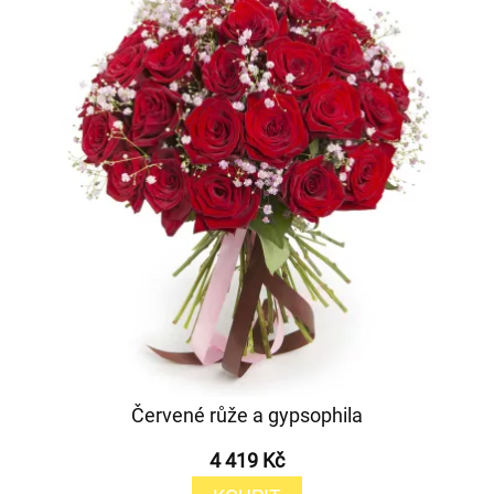
Červené růže a gypsophila
4 419 Kč