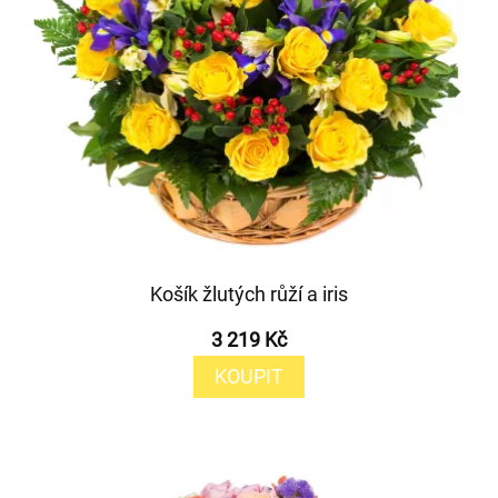
Košík žlutých růží a iris
3 219 Kč
KOUPIT