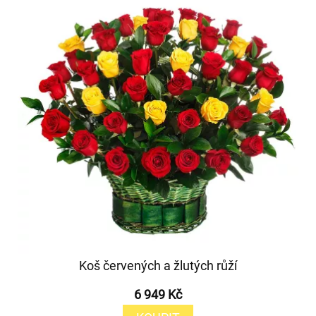
Koš červených a žlutých růží
6 949 Kč