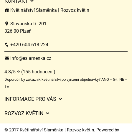
KONTAKT
Květinářství Slaměnka | Rozvoz květin
Slovanská tř. 201
326 00 Plzeň
+420 604 618 224
info@eslamenka.cz
4.8/5 ⭐ (155 hodnocení)
Doporučil by zákazník květinářství po vyřízení objednávky? ANO = 5⭐, NE =
1⭐
INFORMACE PRO VÁS
Obchodní podmínky
ROZVOZ KVĚTIN
O nás
Ceny za doručení
Ochrana osobních údajů
© 2017 Květinářství Slaměnka | Rozvoz květin. Powered by