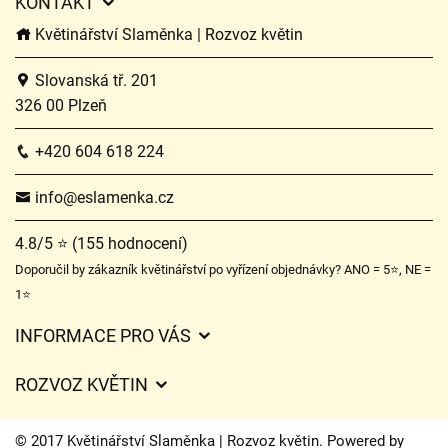
KONTAKT
Květinářství Slaměnka | Rozvoz květin
Slovanská tř. 201
326 00 Plzeň
+420 604 618 224
info@eslamenka.cz
4.8/5 ⭐ (155 hodnocení)
Doporučil by zákazník květinářství po vyřízení objednávky? ANO = 5⭐, NE =
1⭐
INFORMACE PRO VÁS
Obchodní podmínky
ROZVOZ KVĚTIN
O nás
Ceny za doručení
Ochrana osobních údajů
© 2017 Květinářství Slaměnka | Rozvoz květin. Powered by