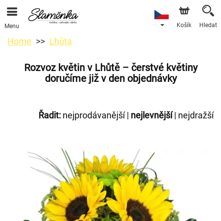
Košík
Hledat
Menu
Home
Lhůta
Rozvoz květin v Lhůtě – čerstvé květiny
doručíme již v den objednávky
Řadit:
nejprodávanější
|
nejlevnější
|
nejdražší