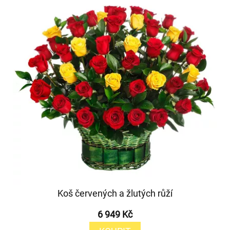
Koš červených a žlutých růží
6 949 Kč