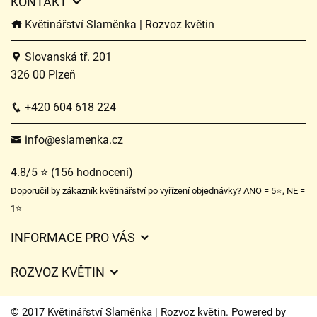
KONTAKT
Květinářství Slaměnka | Rozvoz květin
Slovanská tř. 201
326 00 Plzeň
+420 604 618 224
info@eslamenka.cz
4.8/5 ⭐ (156 hodnocení)
Doporučil by zákazník květinářství po vyřízení objednávky? ANO = 5⭐, NE =
1⭐
INFORMACE PRO VÁS
Obchodní podmínky
ROZVOZ KVĚTIN
O nás
Ceny za doručení
Ochrana osobních údajů
© 2017 Květinářství Slaměnka | Rozvoz květin. Powered by