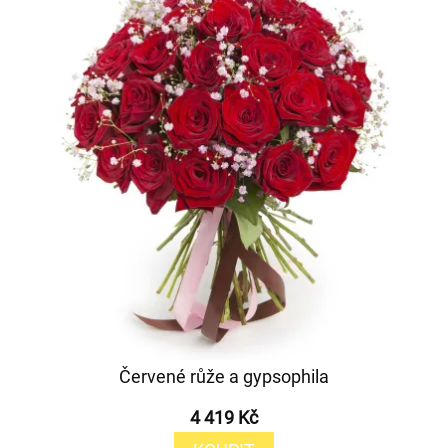
Červené růže a gypsophila
4 419 Kč