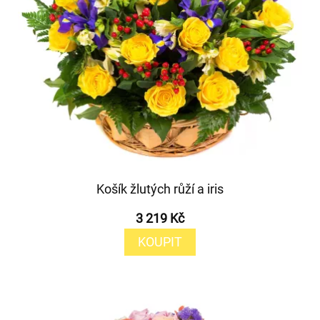
Košík žlutých růží a iris
3 219 Kč
KOUPIT