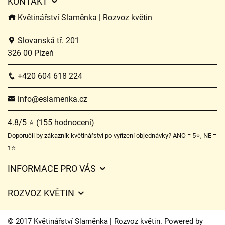
KONTAKT
Květinářství Slaměnka | Rozvoz květin
Slovanská tř. 201
326 00 Plzeň
+420 604 618 224
info@eslamenka.cz
4.8/5 ⭐ (155 hodnocení)
Doporučil by zákazník květinářství po vyřízení objednávky? ANO = 5⭐, NE =
1⭐
INFORMACE PRO VÁS
Obchodní podmínky
ROZVOZ KVĚTIN
O nás
Ceny za doručení
Ochrana osobních údajů
© 2017 Květinářství Slaměnka | Rozvoz květin. Powered by